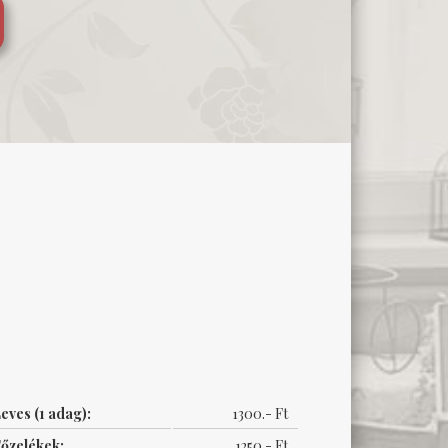
eves (1 adag):
1300.- Ft
őzelékek:
1250.- Ft