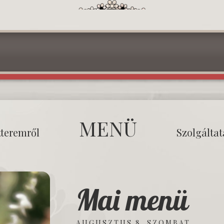
MENÜ
tteremről
Szolgálta
Mai menü
AUGUSZTUS 8. SZOMBAT