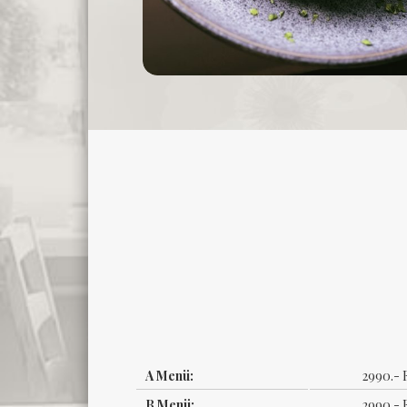
A Menü:
2990.- 
B Menü:
2990.- 