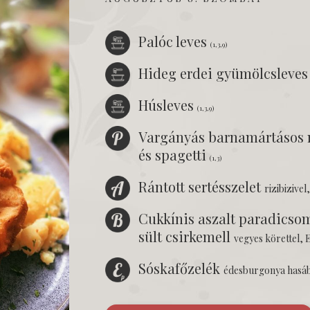
Palóc leves
(1,3,9)
Hideg erdei gyümölcsleve
Húsleves
(1,3,9)
Vargányás barnamártásos
és spagetti
(1,3)
Rántott sertésszelet
rizibizivel
Cukkínis aszalt paradicsom
sült csirkemell
vegyes körettel, 
Sóskafőzelék
édesburgonya hasább