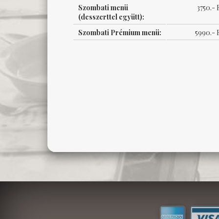
Szombati menü
3750.- 
(desszerttel együtt):
Szombati Prémium menü:
5990.- 