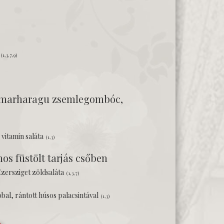
s
(1,3,7,9)
 marharagu zsemlegombóc,
, vitamin saláta
(1,3)
os füstölt tarjás csőben
Ezersziget zöldsaláta
(1,3,7)
al, rántott húsos palacsintával
(1,3)