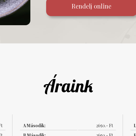
Rendelj online
Áraink
Ft
A Második:
2650.- Ft
L
Ft
B Második:
2650.- Ft
F