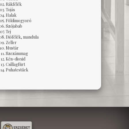
Rákfélék
Tojás
Halak
Földimogyoró
Szójabab
Tej
Diófélék, mandula
Zeller
Mustár
Szezámmag
Kén-dioxid
Csillagfürt
Puhatestűek