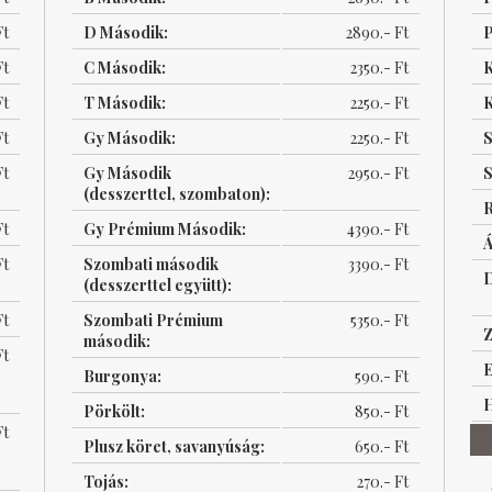
Ft
D Második:
2890.- Ft
P
Ft
C Második:
2350.- Ft
K
Ft
T Második:
2250.- Ft
K
Ft
Gy Második:
2250.- Ft
S
Ft
Gy Második
2950.- Ft
S
(desszerttel, szombaton):
R
Ft
Gy Prémium Második:
4390.- Ft
Á
Ft
Szombati második
3390.- Ft
(desszerttel együtt):
Ft
Szombati Prémium
5350.- Ft
Z
második:
Ft
E
Burgonya:
590.- Ft
H
Pörkölt:
850.- Ft
Ft
Plusz köret, savanyúság:
650.- Ft
Tojás:
270.- Ft