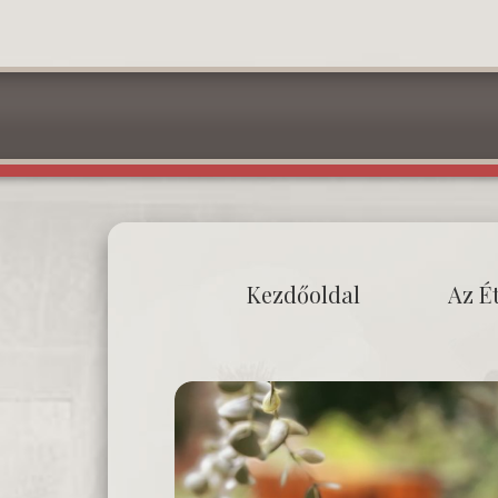
Kezdőoldal
Az É