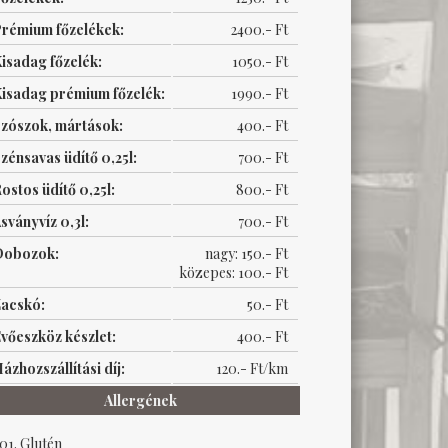
rémium főzelékek:
2400.- Ft
isadag főzelék:
1050.- Ft
isadag prémium főzelék:
1990.- Ft
zószok, mártások:
400.- Ft
zénsavas üdítő 0,25l:
700.- Ft
ostos üdítő 0,25l:
800.- Ft
sványvíz 0,3l:
700.- Ft
Dobozok:
nagy: 150.- Ft
közepes: 100.- Ft
acskó:
50.- Ft
vőeszköz készlet:
400.- Ft
ázhozszállítási díj:
120.- Ft/km
Allergének
Glutén