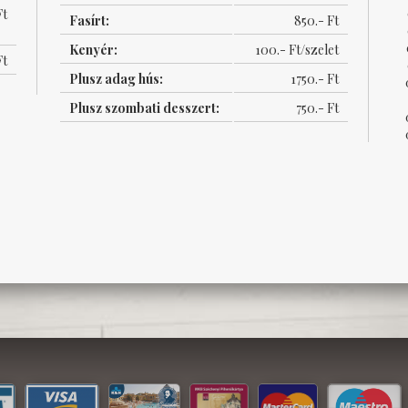
Ft
Fasírt:
850.- Ft
Kenyér:
100.- Ft/szelet
Ft
Plusz adag hús:
1750.- Ft
Plusz szombati desszert:
750.- Ft