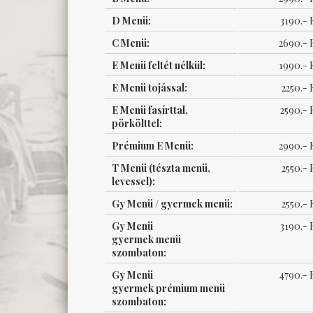
D Menü:
3190.- 
C Menü:
2690.- 
E Menü feltét nélkül:
1990.- 
E Menü tojással:
2250.- 
E Menü fasírttal,
2590.- 
pörkölttel:
Prémium E Menü:
2990.- 
T Menü (tészta menü,
2550.- 
levessel):
Gy Menü / gyermek menü:
2550.- 
Gy Menü
3190.- 
gyermek menü
szombaton:
Gy Menü
4790.- 
gyermek prémium menü
szombaton: