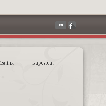
EN
tásaink
Kapcsolat