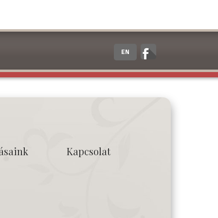
EN
tásaink
Kapcsolat