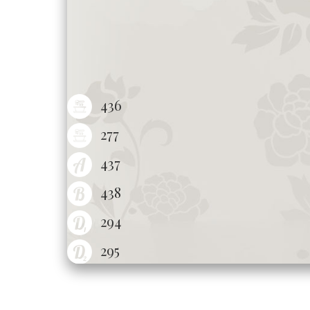
436
277
437
438
294
295