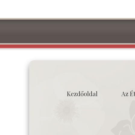
Kezdőoldal
Az É