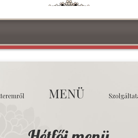
MENÜ
tteremről
Szolgálta
Hétfői menü