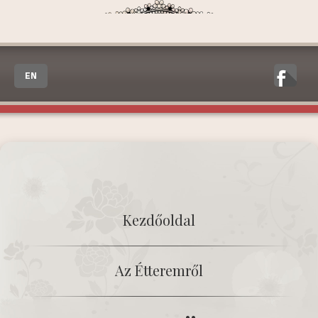
EN
Kezdőoldal
Az Étteremről