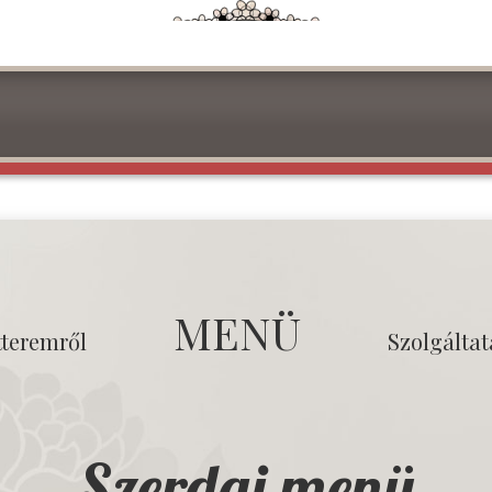
MENÜ
tteremről
Szolgálta
Szerdai menü