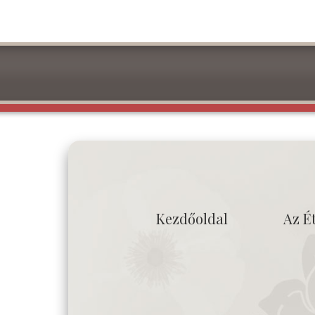
Kezdőoldal
Az É