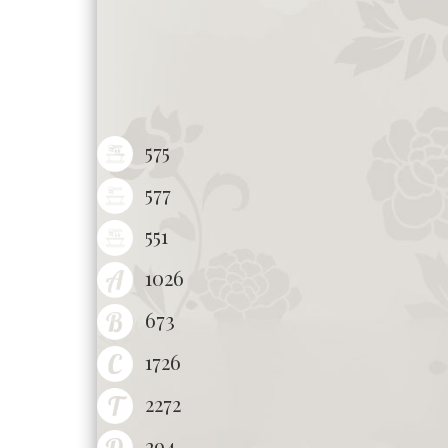
575
577
551
1026
673
1726
2272
294