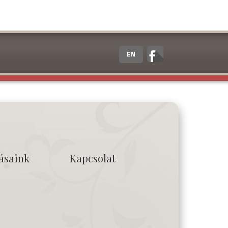
EN
tásaink
Kapcsolat