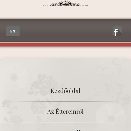
EN
Kezdőoldal
Az Étteremről