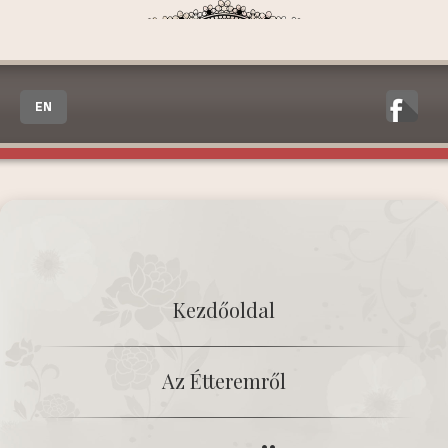
EN
Kezdőoldal
Az Étteremről