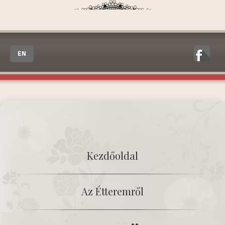
EN
Kezdőoldal
Az Étteremről