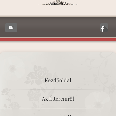
EN
Kezdőoldal
Az Étteremről