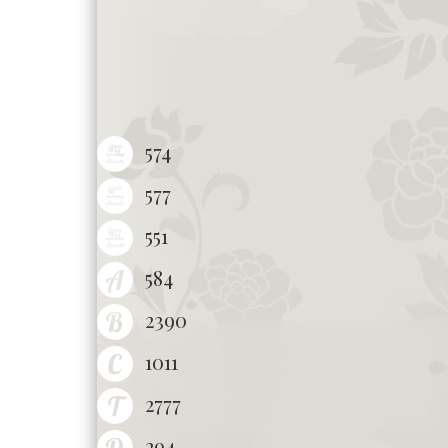
574
577
551
584
2390
1011
2777
294