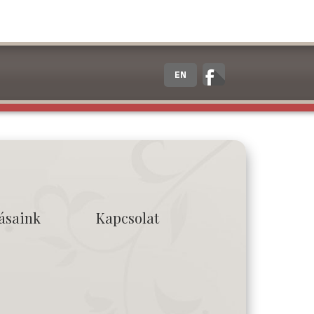
EN
tásaink
Kapcsolat