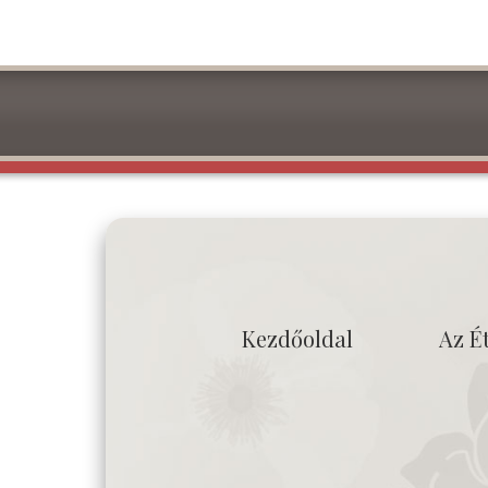
Kezdőoldal
Az É