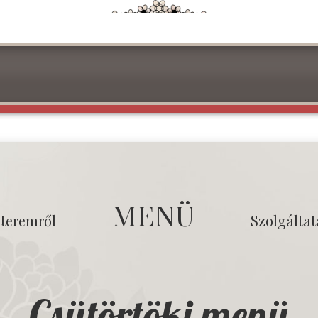
MENÜ
tteremről
Szolgálta
Csütörtöki menü