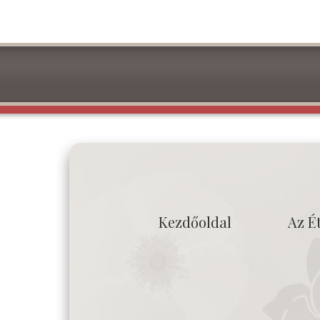
Kezdőoldal
Az É