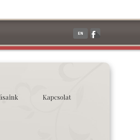
EN
tásaink
Kapcsolat