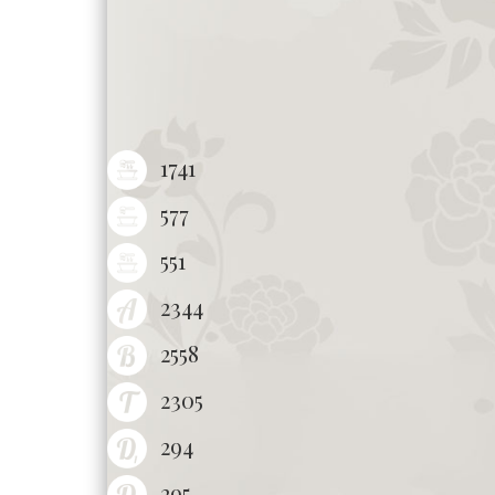
1741
577
551
2344
2558
2305
294
295