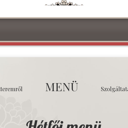
MENÜ
tteremről
Szolgálta
Hétfői menü