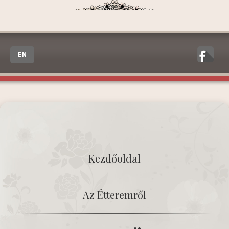
EN
Kezdőoldal
Az Étteremről