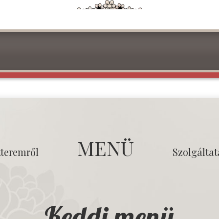
MENÜ
tteremről
Szolgálta
Keddi menü