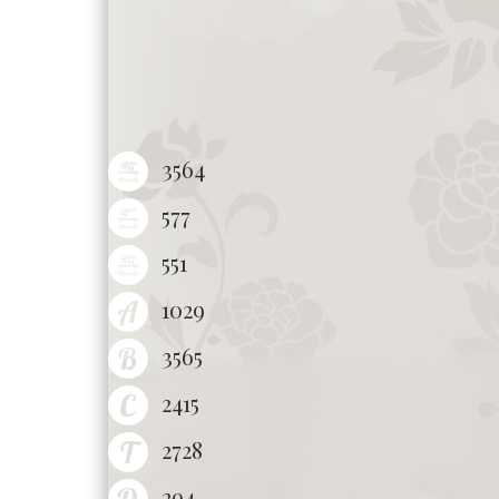
3564
577
551
1029
3565
2415
2728
294