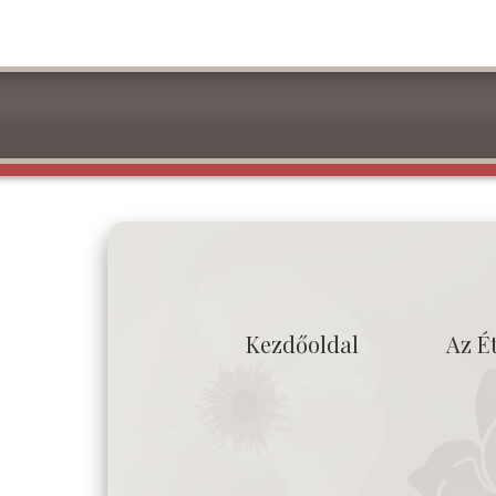
Kezdőoldal
Az É