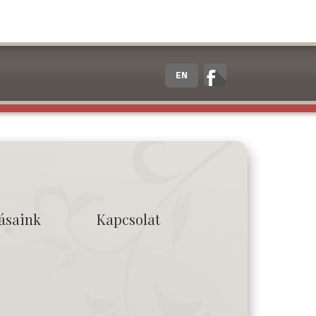
EN
tásaink
Kapcsolat