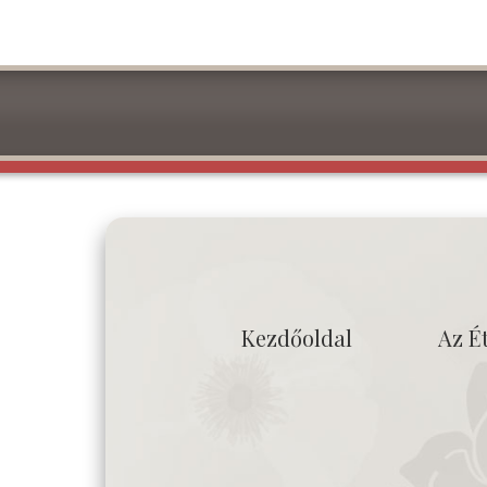
Kezdőoldal
Az É