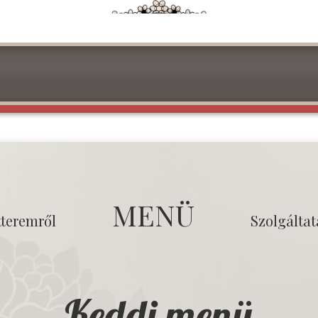
MENÜ
tteremről
Szolgálta
Keddi menü