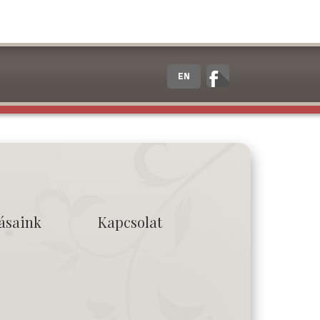
EN
tásaink
Kapcsolat