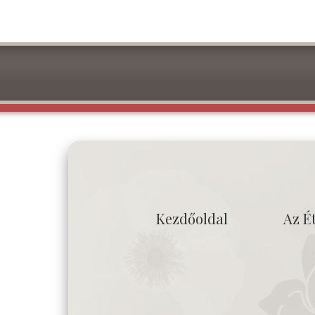
Kezdőoldal
Az É