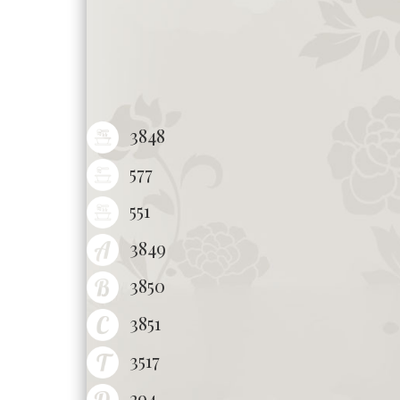
3848
577
551
3849
3850
3851
3517
294