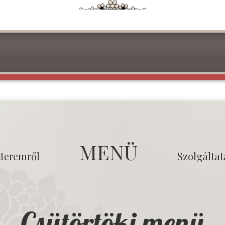
MENÜ
tteremről
Szolgálta
Csütörtöki menü