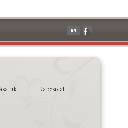
EN
tásaink
Kapcsolat