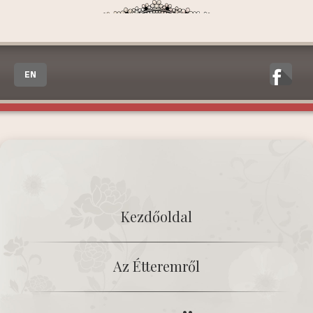
EN
Kezdőoldal
Az Étteremről