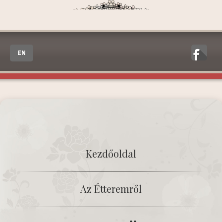
EN
Kezdőoldal
Az Étteremről