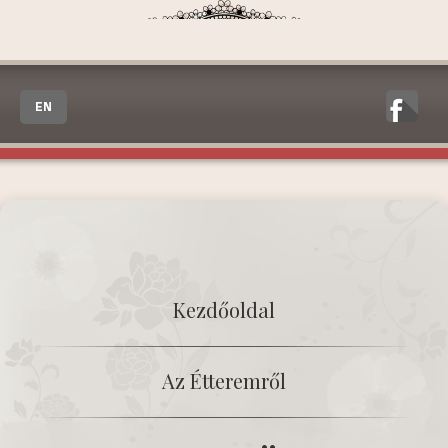
EN
Kezdőoldal
Az Étteremről