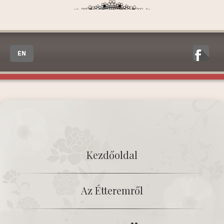
EN
Kezdőoldal
Az Étteremről