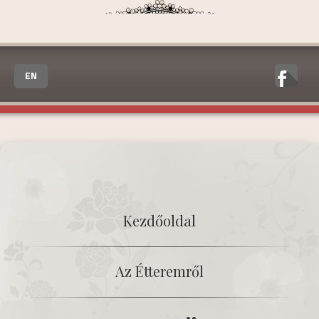
EN
Kezdőoldal
Az Étteremről