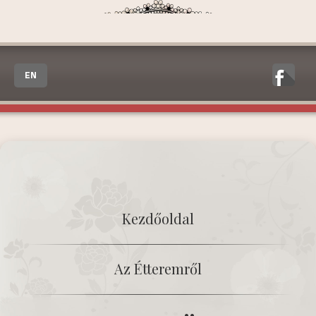
EN
Kezdőoldal
Az Étteremről