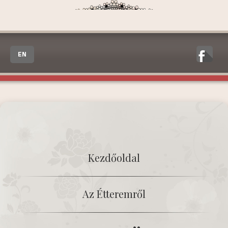
EN
Kezdőoldal
Az Étteremről