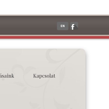
EN
tásaink
Kapcsolat