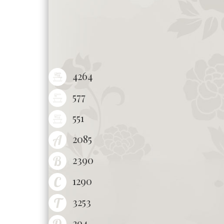
4264
577
551
2085
2390
1290
3253
294