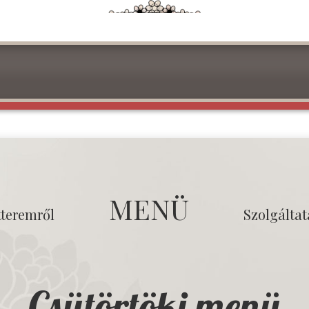
MENÜ
tteremről
Szolgálta
Csütörtöki menü