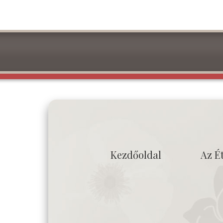
Kezdőoldal
Az É