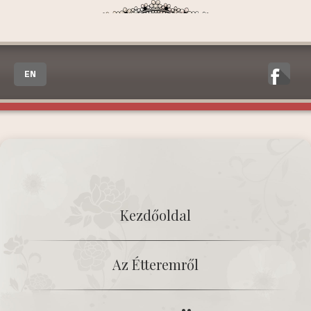
EN
Kezdőoldal
Az Étteremről