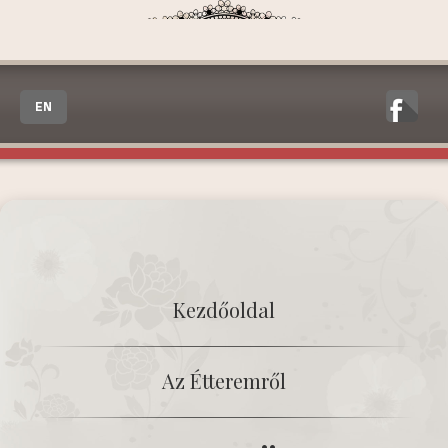
EN
Kezdőoldal
Az Étteremről