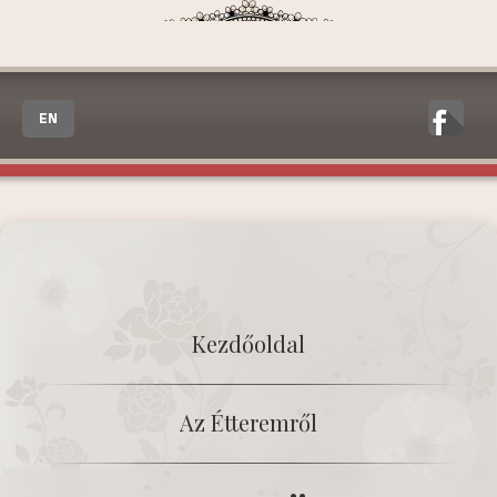
EN
Kezdőoldal
Az Étteremről