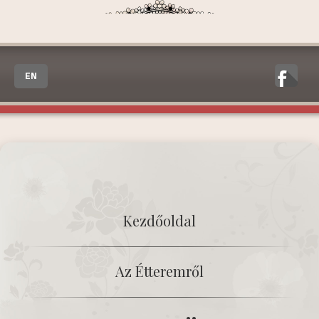
EN
Kezdőoldal
Az Étteremről