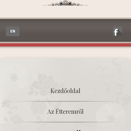
EN
Kezdőoldal
Az Étteremről