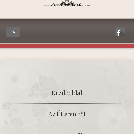
EN
Kezdőoldal
Az Étteremről