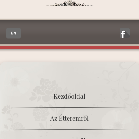
EN
Kezdőoldal
Az Étteremről