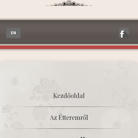
EN
Kezdőoldal
Az Étteremről