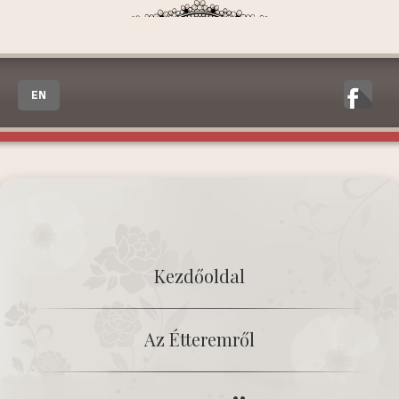
EN
Kezdőoldal
Az Étteremről