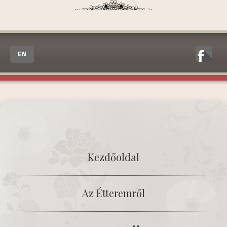
EN
Kezdőoldal
Az Étteremről