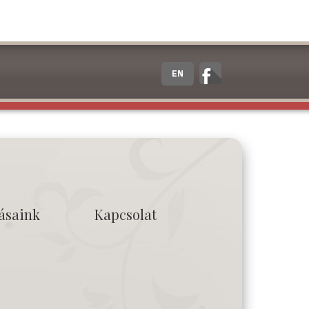
EN
tásaink
Kapcsolat