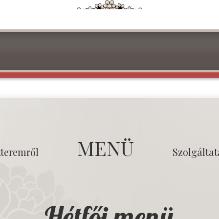
MENÜ
tteremről
Szolgálta
Hétfői menü