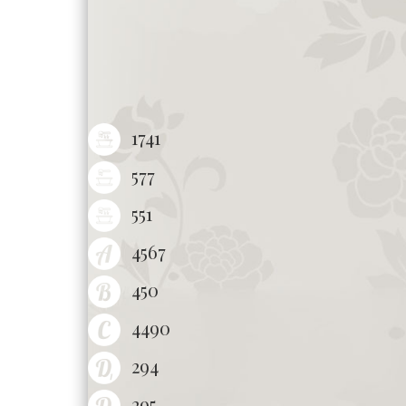
1741
577
551
4567
450
4490
294
295