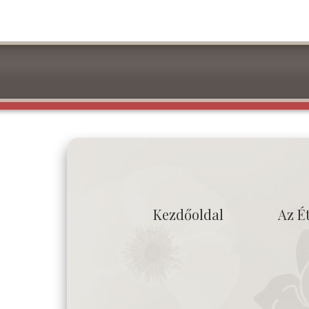
Kezdőoldal
Az É