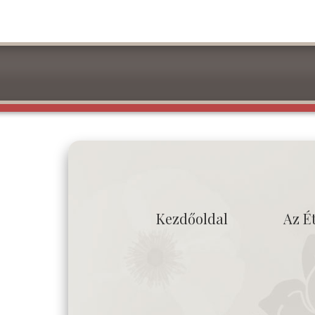
Kezdőoldal
Az É