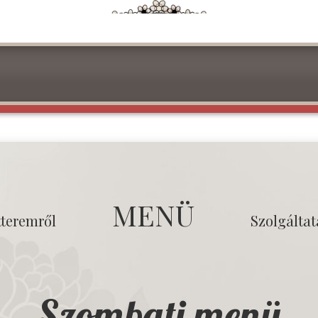
MENÜ
tteremről
Szolgálta
Szombati menü