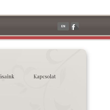
EN
tásaink
Kapcsolat