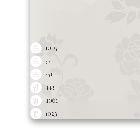
1007
577
551
443
4061
1023