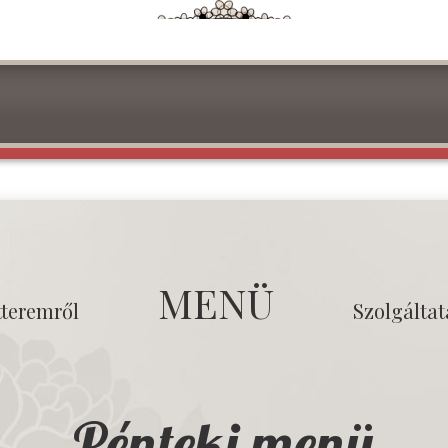
MENÜ
tteremről
Szolgálta
Pénteki menü