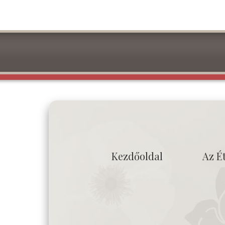
Kezdőoldal
Az É