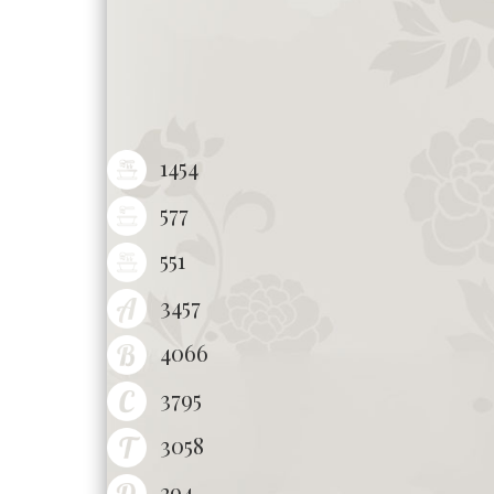
1454
577
551
3457
4066
3795
3058
294