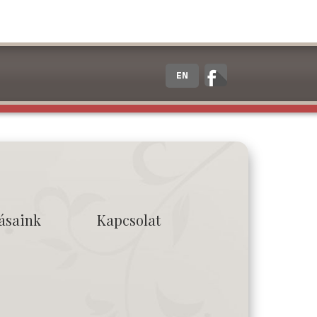
EN
tásaink
Kapcsolat