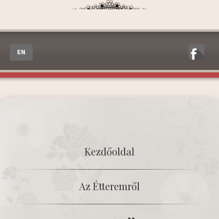
EN
Kezdőoldal
Az Étteremről