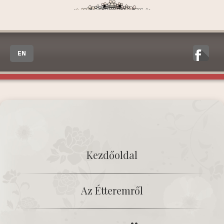
EN
Kezdőoldal
Az Étteremről