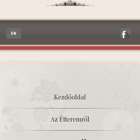
EN
Kezdőoldal
Az Étteremről