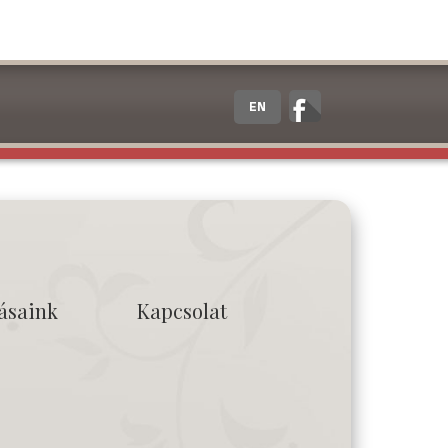
EN
tásaink
Kapcsolat