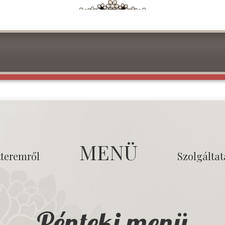
MENÜ
tteremről
Szolgálta
Pénteki menü