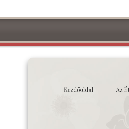
Kezdőoldal
Az É