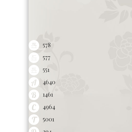
578
577
551
4640
1461
4964
5001
294