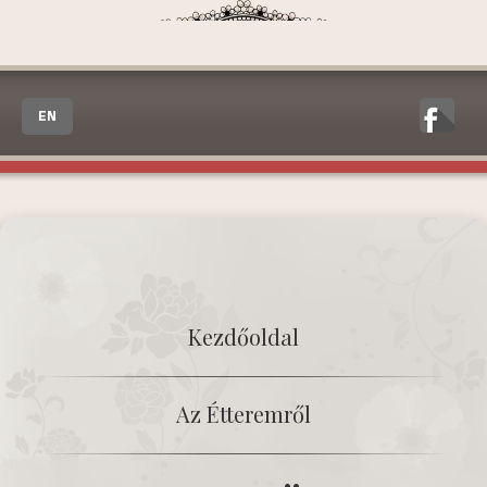
EN
Kezdőoldal
Az Étteremről