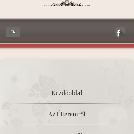
EN
Kezdőoldal
Az Étteremről