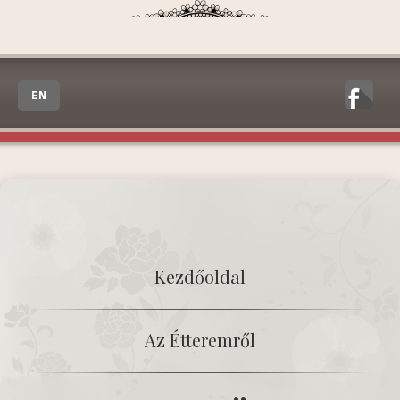
EN
Kezdőoldal
Az Étteremről