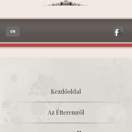
EN
Kezdőoldal
Az Étteremről