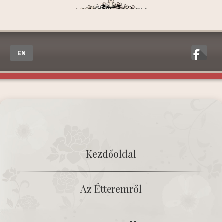
EN
Kezdőoldal
Az Étteremről