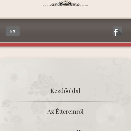
EN
Kezdőoldal
Az Étteremről