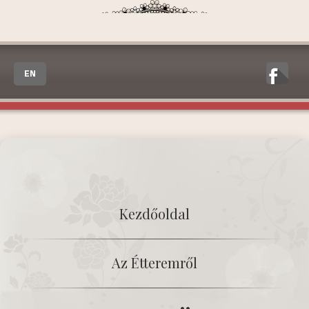
EN
Kezdőoldal
Az Étteremről