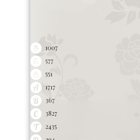
1007
577
551
1717
367
3827
2435
294