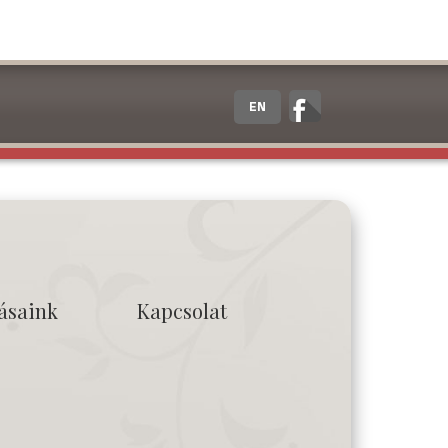
EN
tásaink
Kapcsolat