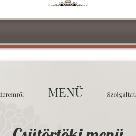
MENÜ
tteremről
Szolgálta
Csütörtöki menü