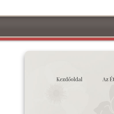
Kezdőoldal
Az É