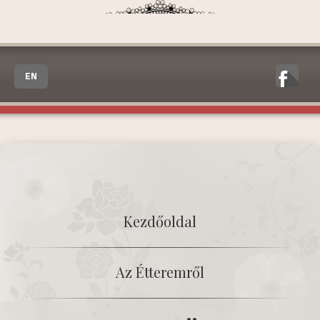
EN
Kezdőoldal
Az Étteremről