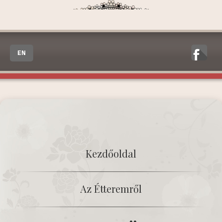
EN
Kezdőoldal
Az Étteremről