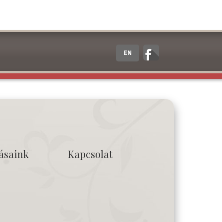
EN
tásaink
Kapcsolat