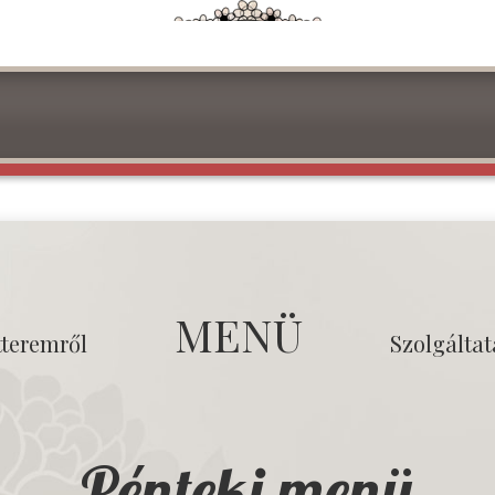
MENÜ
tteremről
Szolgálta
Pénteki menü