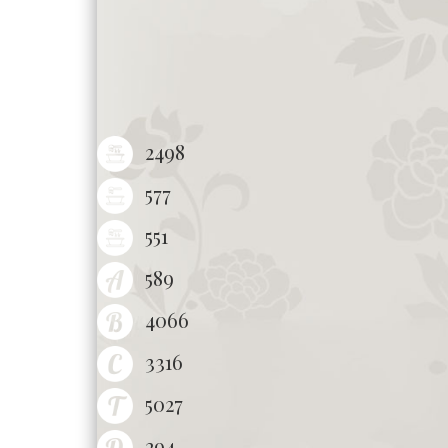
2498
577
551
589
4066
3316
5027
294