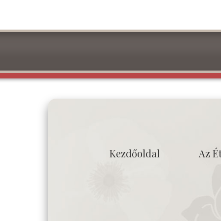
Kezdőoldal
Az É